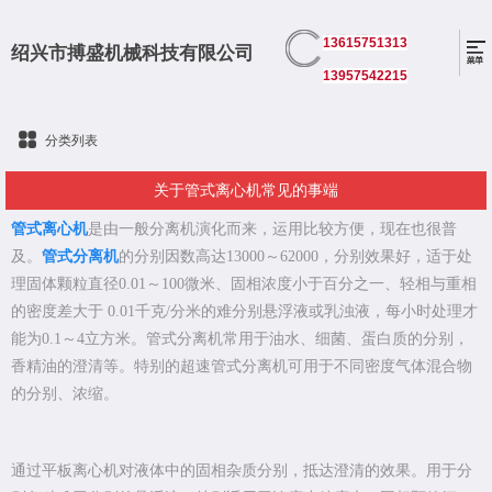
13615751313
绍兴市搏盛机械科技有限公司
13957542215
分类列表
关于管式离心机常见的事端
管式离心机
是由一般分离机演化而来，运用比较方便，现在也很普
及。
管式分离机
的分别因数高达13000～62000，分别效果好，适于处
理固体颗粒直径0.01～100微米、固相浓度小于百分之一、轻相与重相
的密度差大于 0.01千克/分米的难分别悬浮液或乳浊液，每小时处理才
能为0.1～4立方米。管式分离机常用于油水、细菌、蛋白质的分别，
香精油的澄清等。特别的超速管式分离机可用于不同密度气体混合物
的分别、浓缩。
通过平板离心机对液体中的固相杂质分别，抵达澄清的效果。用于分