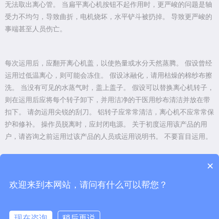
无法取出离心管。 当扁平离心机按钮不起作用时，更严峻的问题是轴
受力不均匀，导致曲折，电机烧坏，水平铲斗被扔掉。 导致更严峻的
事端甚至人员伤亡。
每次运用后，应翻开离心机盖，以使热量或水分天然蒸腾。 假设曾经
运用过低温离心，则可能会冻住。 假设冰融化，请用枯燥的棉纱布擦
洗。 当没有可见的水蒸气时，盖上盖子。 假设可以替换离心机转子，
则在运用后应将每个转子卸下，并用洁净的干医用纱布清洁并放在带
扣下。 请勿运用尖锐的刮刀。 铝转子应常常清洁，离心机不应常常保
护和修补。 操作员脱离时，应封闭电源。 关于初度运用该产品的用
户，请咨询之前运用过该产品的人员或运用说明书。 不要盲目运用。
×
上一篇：
关于管式离心机用于生物科学的工...
欢迎来到本网站，请问有什么可以帮您？
下一篇：
管式分离机的组成结构你了解多少...
现在咨询
稍后再说